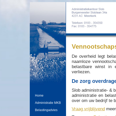
Vennootschaps
De overheid legt bel
naamloze vennootschap
belastbare winst in 
verliezen.
De zorg overdrag
Slob administratie- & 
administratie en belas
Home
over om uw bedrijf te 
Administratie MKB
Vraag vrijblijvend
meer
Belastingadvies