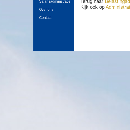
Terug naar
Belastingad
Salarisadministratie
Kijk ook op
Administrat
Over ons
Contact