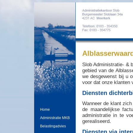
Alblasserwaard
Slob Administratie- & b
gebied van de Alblass
we desgewenst bij u o
voor dat onze klanten 
Diensten dichterb
Wanneer de klant zich 
de maandelijkse fact
Home
administratie in te v
Administratie MKB
gerealiseerd.
Belastingadvies
Diensten via inter